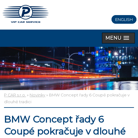
ENGLISH
MENU
P CAR s.r.o.
»
Novinky
» BMW Concept řady 6 Coupé pokračuje v
dlouhé tradici
BMW Concept řady 6
Coupé pokračuje v dlouhé