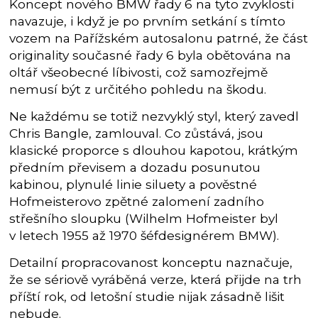
Koncept nového BMW řady 6 na tyto zvyklosti
navazuje, i když je po prvním setkání s tímto
vozem na Pařížském autosalonu patrné, že část
originality současné řady 6 byla obětována na
oltář všeobecné líbivosti, což samozřejmě
nemusí být z určitého pohledu na škodu.
Ne každému se totiž nezvyklý styl, který zavedl
Chris Bangle, zamlouval. Co zůstává, jsou
klasické proporce s dlouhou kapotou, krátkým
předním převisem a dozadu posunutou
kabinou, plynulé linie siluety a pověstné
Hofmeisterovo zpětné zalomení zadního
střešního sloupku (Wilhelm Hofmeister byl
v letech 1955 až 1970 šéfdesignérem BMW).
Detailní propracovanost konceptu naznačuje,
že se sériově vyráběná verze, která přijde na trh
příští rok, od letošní studie nijak zásadně lišit
nebude.