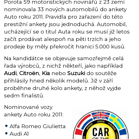
Porota 59 motoristických novinářů z 23 zemí
nominovala 33 nových automobilů do ankety
Auto roku 2011. Pravidla pro zařazení do této
prestižní ankety jsou jednoduchá. Automobil,
ucházející se o titul Auta roku se musí již letos
začít prodávat alespoň na pěti trzích a jeho
prodeje by měly překročit hranici 5.000 kusů.
Na kandidátce se objevuje samozřejmě celá
řada výrobců, z nichž někteří, jako například
Audi
,
Citroën
,
Kia
nebo
Suzuki
do soutěže
přihlásily hned několik modelů. Již v září
proběhne druhé kolo ankety, z něhož vyjde
sedm finalistů.
Nominované vozy
ankety Auto roku 2011:
Alfa Romeo Giulietta
Audi A1