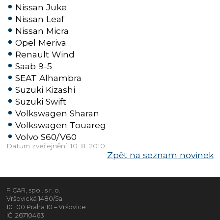
Nissan Juke
Nissan Leaf
Nissan Micra
Opel Meriva
Renault Wind
Saab 9-5
SEAT Alhambra
Suzuki Kizashi
Suzuki Swift
Volkswagen Sharan
Volkswagen Touareg
Volvo S60/V60
Datum zveřejnění: 10. 8. 2010
Zpět na seznam novinek
P CAR, spol. s r. o.
Vršovická 1480/5a
101 00 Praha 10 – Vršovice
IČ: 26710463