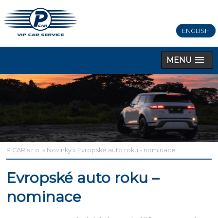
ENGLISH
MENU
P CAR s.r.o.
»
Novinky
» Evropské auto roku - nominace
Evropské auto roku –
nominace