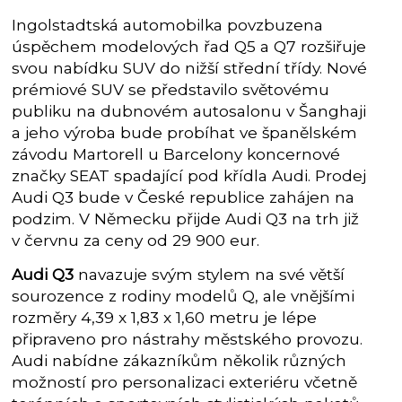
Ingolstadtská automobilka povzbuzena
úspěchem modelových řad Q5 a Q7 rozšiřuje
svou nabídku SUV do nižší střední třídy. Nové
prémiové SUV se představilo světovému
publiku na dubnovém autosalonu v Šanghaji
a jeho výroba bude probíhat ve španělském
závodu Martorell u Barcelony koncernové
značky SEAT spadající pod křídla Audi. Prodej
Audi Q3 bude v České republice zahájen na
podzim. V Německu přijde Audi Q3 na trh již
v červnu za ceny od 29 900 eur.
Audi Q3
navazuje svým stylem na své větší
sourozence z rodiny modelů Q, ale vnějšími
rozměry 4,39 x 1,83 x 1,60 metru je lépe
připraveno pro nástrahy městského provozu.
Audi nabídne zákazníkům několik různých
možností pro personalizaci exteriéru včetně