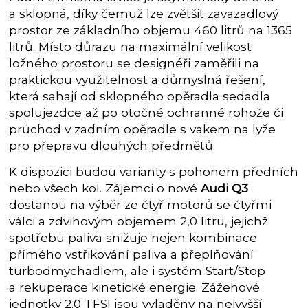
a sklopná, díky čemuž lze zvětšit zavazadlový
prostor ze základního objemu 460 litrů na 1365
litrů. Místo důrazu na maximální velikost
ložného prostoru se designéři zaměřili na
praktickou využitelnost a důmyslná řešení,
která sahají od sklopného opěradla sedadla
spolujezdce až po otočné ochranné rohože či
průchod v zadním opěradle s vakem na lyže
pro přepravu dlouhých předmětů.
K dispozici budou varianty s pohonem předních
nebo všech kol. Zájemci o nové
Audi Q3
dostanou na výběr ze čtyř motorů se čtyřmi
válci a zdvihovým objemem 2,0 litru, jejichž
spotřebu paliva snižuje nejen kombinace
přímého vstřikování paliva a přeplňování
turbodmychadlem, ale i systém Start/Stop
a rekuperace kinetické energie. Zážehové
jednotky 2.0 TFSI jsou vyladěny na nejvyšší