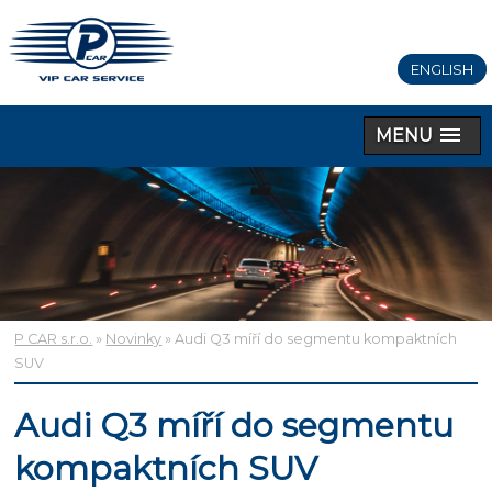
ENGLISH
MENU
P CAR s.r.o.
»
Novinky
» Audi Q3 míří do segmentu kompaktních
SUV
Audi Q3 míří do segmentu
kompaktních SUV