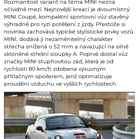
Rozmanitost variant na téma MINI nezná
očividně mezí. Nejnovější kreací je dvoumístný
MINI Coupé, kompaktní sportovní vůz stavěný
výhradně pro ryzí potěšení z jízdy. Přestože si
novinka zachovává typické stylistické prvky vozů
MINI, dodává jí nezaměnitelný charakter
střecha snížená o 52 mm a navazující na silně
skloněné střešní sloupky A. Poprvé dostal vůz
značky MINI stupňovitou záď, která je od
rychlosti 80 km/h zdobena výsuvným
přítlačným spoilerem, jenž optimalizuje
proudění vzduchu ve vyšších rychlostech.