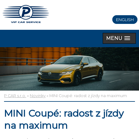
ENGLISH
MENU
P CAR s.r.o.
»
Novinky
» MINI Coupé: radost z jízdy na maximum
MINI Coupé: radost z jízdy
na maximum