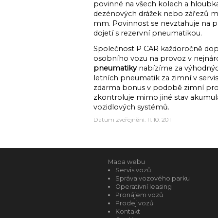
povinné na všech kolech a hloubka 
dezénových drážek nebo zářezů mu
mm. Povinnost se nevztahuje na 
dojetí s rezervní pneumatikou.
Společnost P CAR každoročně dopo
osobního vozu na provoz v nejná
pneumatiky
nabízíme za výhodný
letních pneumatik za zimní v servi
zdarma bonus v podobě zimní prohl
zkontroluje mimo jiné stav akumulát
vozidlových systémů.
Datum zveřejnění: 11. 10. 2011
Mapa webu
Servis vozů
Správa vozového parku
Operativní leasing
Pronájem vozů
Prodej vozů
Kontakt