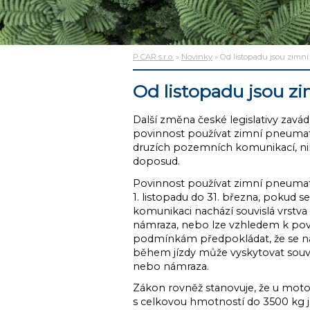
P CAR s.r.o.
»
Novinky
» Od listopadu jsou zimn
Od listopadu jsou z
Další změna české legislativy zavádí
povinnost používat zimní pneuma
druzích pozemních komunikací, nik
doposud.
Povinnost používat zimní pneumati
1. listopadu do 31. března, pokud 
komunikaci nachází souvislá vrstva
námraza, nebo lze vzhledem k po
podmínkám předpokládat, že se 
během jízdy může vyskytovat souvis
nebo námraza.
Zákon rovněž stanovuje, že u moto
s celkovou hmotností do 3500 kg 