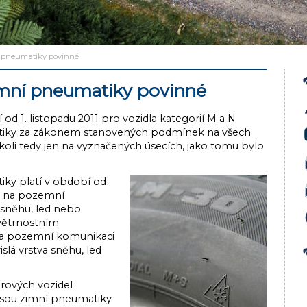
í pneumatiky povinné
imní pneumatiky povinné
 od 1. listopadu 2011 pro vozidla kategorií M a N
tiky za zákonem stanovených podmínek na všech
oli tedy jen na vyznačených úsecích, jako tomu bylo
ky platí v období od
se na pozemní
 sněhu, led nebo
větrnostním
na pozemní komunikaci
lá vrstva sněhu, led
rových vozidel
jsou zimní pneumatiky