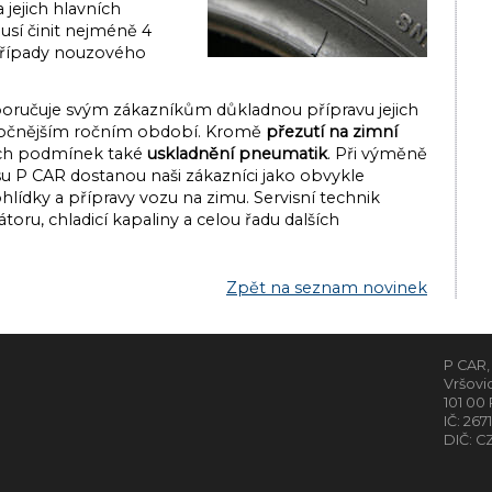
jejich hlavních
sí činit nejméně 4
případy nouzového
ručuje svým zákazníkům důkladnou přípravu jejich
ročnějším ročním období. Kromě
přezutí na zimní
ch podmínek také
uskladnění pneumatik
. Při výměně
su P CAR dostanou naši zákazníci jako obvykle
ídky a přípravy vozu na zimu. Servisní technik
oru, chladicí kapaliny a celou řadu dalších
Zpět na seznam novinek
P CAR, s
Vršovi
101 00 
IČ: 26
DIČ: C