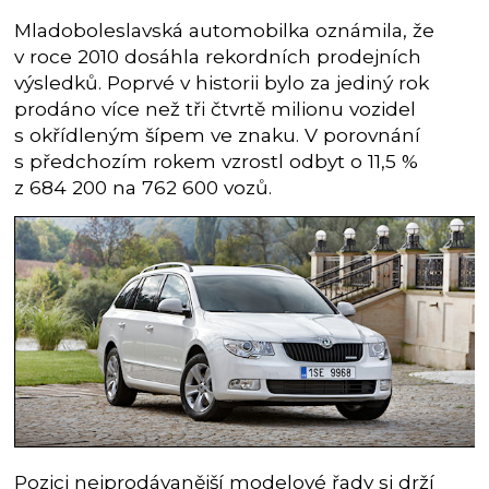
Mladoboleslavská automobilka oznámila, že
v roce 2010 dosáhla rekordních prodejních
výsledků. Poprvé v historii bylo za jediný rok
prodáno více než tři čtvrtě milionu vozidel
s okřídleným šípem ve znaku. V porovnání
s předchozím rokem vzrostl odbyt o 11,5 %
z 684 200 na 762 600 vozů.
Pozici nejprodávanější modelové řady si drží