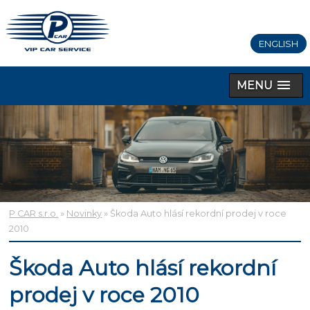
ENGLISH
MENU
P CAR s.r.o.
»
Novinky
» Škoda Auto hlásí rekordní prodej v roce
2010
Škoda Auto hlásí rekordní
prodej v roce 2010