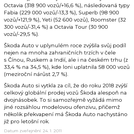
Octavia (318 900 vozů/+16,6 %), následovaná typy
Fabia (229 000 vozů/-13,3 %), Superb (98 900
vozů/+121,9 %), Yeti (52 600 vozů), Roomster (32
300 vozů/-31,4 %) a Octavia Tour (30 900
vozů/-29,5 %).
Škoda Auto v uplynulém roce zvýšila svůj podíl
nejen na mnoha zahraničních trzích v čele
s Čínou, Ruskem a Indií, ale i na českém trhu (z
33,4 % na 34,5 %), kde loni uplatnila 58 000 vozů
(meziroční nárůst 2,7 %).
Škoda Auto si vytkla za cíl, že do roku 2018 zvýší
celkový globální prodej vozů Škoda alespoň na
dvojnásobek. To si samozřejmě vyžádá mimo
jiné rozsáhlou modelovou ofenzivu, přičemž
několik překvapení má Škoda Auto nachystáno
již pro letošní rok.
Datum zveřejnění: 24. 1. 2011