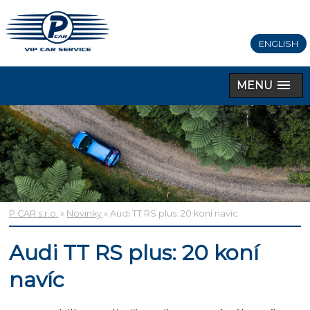
ENGLISH
MENU
P CAR s.r.o.
»
Novinky
» Audi TT RS plus: 20 koní navíc
Audi TT RS plus: 20 koní
navíc