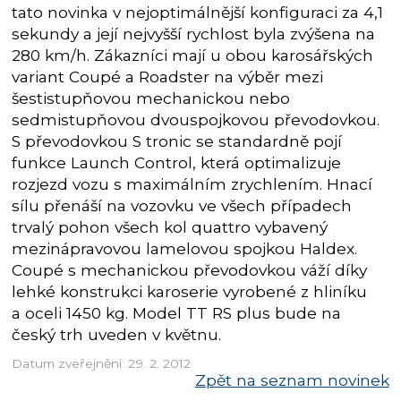
tato novinka v nejoptimálnější konfiguraci za 4,1
sekundy a její nejvyšší rychlost byla zvýšena na
280 km/h. Zákazníci mají u obou karosářských
variant Coupé a Roadster na výběr mezi
šestistupňovou mechanickou nebo
sedmistupňovou dvouspojkovou převodovkou.
S převodovkou S tronic se standardně pojí
funkce Launch Control, která optimalizuje
rozjezd vozu s maximálním zrychlením. Hnací
sílu přenáší na vozovku ve všech případech
trvalý pohon všech kol quattro vybavený
mezinápravovou lamelovou spojkou Haldex.
Coupé s mechanickou převodovkou váží díky
lehké konstrukci karoserie vyrobené z hliníku
a oceli 1450 kg. Model TT RS plus bude na
český trh uveden v květnu.
Datum zveřejnění: 29. 2. 2012
Zpět na seznam novinek