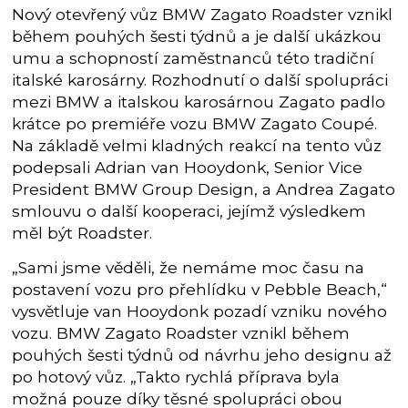
Nový otevřený vůz BMW Zagato Roadster vznikl
během pouhých šesti týdnů a je další ukázkou
umu a schopností zaměstnanců této tradiční
italské karosárny. Rozhodnutí o další spolupráci
mezi BMW a italskou karosárnou Zagato padlo
krátce po premiéře vozu BMW Zagato Coupé.
Na základě velmi kladných reakcí na tento vůz
podepsali Adrian van Hooydonk, Senior Vice
President BMW Group Design, a Andrea Zagato
smlouvu o další kooperaci, jejímž výsledkem
měl být Roadster.
„Sami jsme věděli, že nemáme moc času na
postavení vozu pro přehlídku v Pebble Beach,“
vysvětluje van Hooydonk pozadí vzniku nového
vozu. BMW Zagato Roadster vznikl během
pouhých šesti týdnů od návrhu jeho designu až
po hotový vůz. „Takto rychlá příprava byla
možná pouze díky těsné spolupráci obou