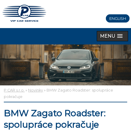
ENGLISH
MENU
P CAR s.r.o.
»
Novinky
» BMW Zagato Roadster: spolupráce
pokračuje
BMW Zagato Roadster:
spolupráce pokračuje