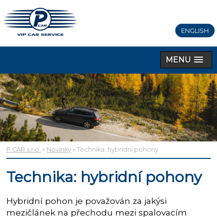
ENGLISH
MENU
P CAR s.r.o.
»
Novinky
» Technika: hybridní pohony
Technika: hybridní pohony
Hybridní pohon je považován za jakýsi
mezičlánek na přechodu mezi spalovacím