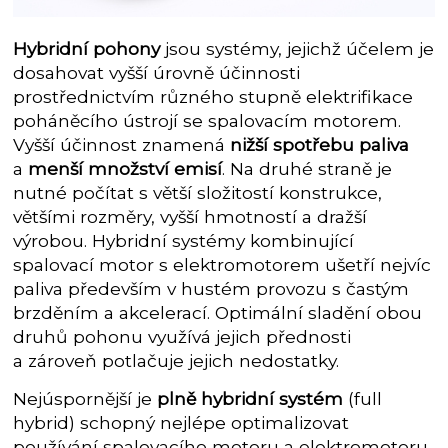
Hybridní pohony
jsou systémy, jejichž účelem je
dosahovat vyšší úrovně účinnosti
prostřednictvím různého stupně elektrifikace
poháněcího ústrojí se spalovacím motorem.
Vyšší účinnost znamená
nižší spotřebu paliva
a
menší množství emisí
. Na druhé straně je
nutné počítat s větší složitostí konstrukce,
většími rozměry, vyšší hmotností a dražší
výrobou. Hybridní systémy kombinující
spalovací motor s elektromotorem ušetří nejvíc
paliva především v hustém provozu s častým
brzděním a akcelerací. Optimální sladění obou
druhů pohonu využívá jejich přednosti
a zároveň potlačuje jejich nedostatky.
Nejúspornější je
plně hybridní systém
(full
hybrid) schopný nejlépe optimalizovat
používání spalovacího motoru a elektromotoru