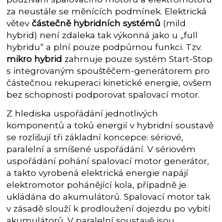
za neustále se měnících podmínek. Elektrická
větev
částečně hybridních systémů
(mild
hybrid) není zdaleka tak výkonná jako u „full
hybridu“ a plní pouze podpůrnou funkci. Tzv.
mikro hybrid
zahrnuje pouze systém Start-Stop
s integrovaným spouštěčem-generátorem pro
částečnou rekuperaci kinetické energie, ovšem
bez schopnosti podporovat spalovací motor.
Z hlediska uspořádání jednotlivých
komponentů a toků energií v hybridní soustavě
se rozlišují tři základní koncepce: sériové,
paralelní a smíšené uspořádání. V sériovém
uspořádání pohání spalovací motor generátor,
a takto vyrobená elektrická energie napájí
elektromotor pohánějící kola, případně je
ukládána do akumulátorů. Spalovací motor tak
v zásadě slouží k prodloužení dojezdu po vybití
akumulátorů. V paralelní soustavě jsou