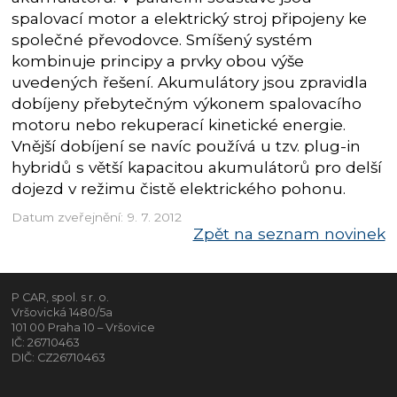
spalovací motor a elektrický stroj připojeny ke
společné převodovce. Smíšený systém
kombinuje principy a prvky obou výše
uvedených řešení. Akumulátory jsou zpravidla
dobíjeny přebytečným výkonem spalovacího
motoru nebo rekuperací kinetické energie.
Vnější dobíjení se navíc používá u tzv. plug-in
hybridů s větší kapacitou akumulátorů pro delší
dojezd v režimu čistě elektrického pohonu.
Datum zveřejnění: 9. 7. 2012
Zpět na seznam novinek
P CAR, spol. s r. o.
Vršovická 1480/5a
101 00 Praha 10 – Vršovice
IČ: 26710463
DIČ: CZ26710463