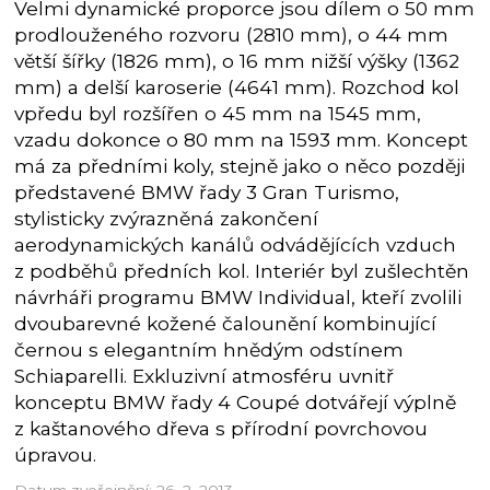
Velmi dynamické proporce jsou dílem o 50 mm
prodlouženého rozvoru (2810 mm), o 44 mm
větší šířky (1826 mm), o 16 mm nižší výšky (1362
mm) a delší karoserie (4641 mm). Rozchod kol
vpředu byl rozšířen o 45 mm na 1545 mm,
vzadu dokonce o 80 mm na 1593 mm. Koncept
má za předními koly, stejně jako o něco později
představené BMW řady 3 Gran Turismo,
stylisticky zvýrazněná zakončení
aerodynamických kanálů odvádějících vzduch
z podběhů předních kol. Interiér byl zušlechtěn
návrháři programu BMW Individual, kteří zvolili
dvoubarevné kožené čalounění kombinující
černou s elegantním hnědým odstínem
Schiaparelli. Exkluzivní atmosféru uvnitř
konceptu BMW řady 4 Coupé dotvářejí výplně
z kaštanového dřeva s přírodní povrchovou
úpravou.
Datum zveřejnění: 26. 2. 2013