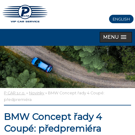
ENGLISH
MENU
P CAR s.r.o.
»
Novinky
» BMW Concept řady 4 Coupé:
předpremiéra
BMW Concept řady 4
Coupé: předpremiéra