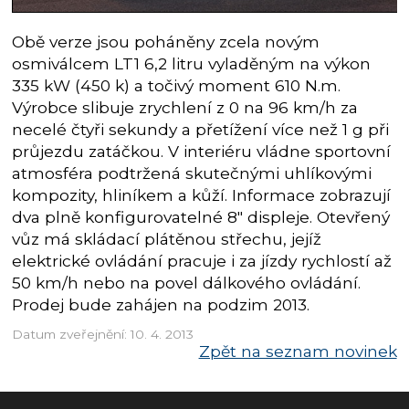
Obě verze jsou poháněny zcela novým
osmiválcem LT1 6,2 litru vyladěným na výkon
335 kW (450 k) a točivý moment 610 N.m.
Výrobce slibuje zrychlení z 0 na 96 km/h za
necelé čtyři sekundy a přetížení více než 1 g při
průjezdu zatáčkou. V interiéru vládne sportovní
atmosféra podtržená skutečnými uhlíkovými
kompozity, hliníkem a kůží. Informace zobrazují
dva plně konfigurovatelné 8″ displeje. Otevřený
vůz má skládací plátěnou střechu, jejíž
elektrické ovládání pracuje i za jízdy rychlostí až
50 km/h nebo na povel dálkového ovládání.
Prodej bude zahájen na podzim 2013.
Datum zveřejnění: 10. 4. 2013
Zpět na seznam novinek