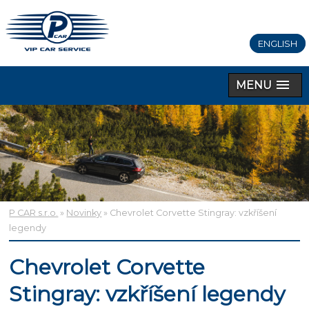
ENGLISH
MENU
P CAR s.r.o.
»
Novinky
» Chevrolet Corvette Stingray: vzkříšení
legendy
Chevrolet Corvette
Stingray: vzkříšení legendy