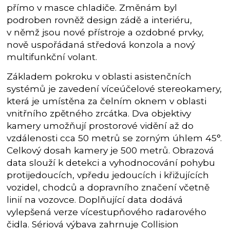
přímo v masce chladiče. Změnám byl
podroben rovněž design zádě a interiéru,
v němž jsou nové přístroje a ozdobné prvky,
nově uspořádaná středová konzola a nový
multifunkční volant.
Základem pokroku v oblasti asistenčních
systémů je zavedení víceúčelové stereokamery,
která je umístěna za čelním oknem v oblasti
vnitřního zpětného zrcátka. Dva objektivy
kamery umožňují prostorové vidění až do
vzdálenosti cca 50 metrů se zorným úhlem 45°.
Celkový dosah kamery je 500 metrů. Obrazová
data slouží k detekci a vyhodnocování pohybu
protijedoucích, vpředu jedoucích i křižujících
vozidel, chodců a dopravního značení včetně
linií na vozovce. Doplňující data dodává
vylepšená verze vícestupňového radarového
čidla. Sériová výbava zahrnuje Collision