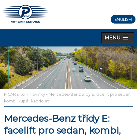
ENGLISH
MENU
P CAR s.r.o.
»
Novinky
» Mercedes-Benz třídy E: facelift pro sedan,
kombi, kupé i kabriolet
Mercedes-Benz třídy E:
facelift pro sedan, kombi,