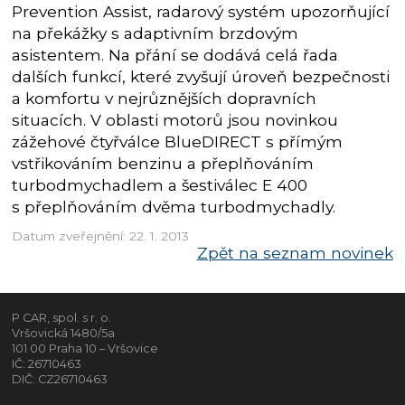
Prevention Assist, radarový systém upozorňující
na překážky s adaptivním brzdovým
asistentem. Na přání se dodává celá řada
dalších funkcí, které zvyšují úroveň bezpečnosti
a komfortu v nejrůznějších dopravních
situacích. V oblasti motorů jsou novinkou
zážehové čtyřválce BlueDIRECT s přímým
vstřikováním benzinu a přeplňováním
turbodmychadlem a šestiválec E 400
s přeplňováním dvěma turbodmychadly.
Datum zveřejnění: 22. 1. 2013
Zpět na seznam novinek
P CAR, spol. s r. o.
Vršovická 1480/5a
101 00 Praha 10 – Vršovice
IČ: 26710463
DIČ: CZ26710463