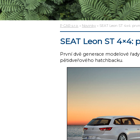
P CAR s.r.o.
»
Novinky
» SEAT Leon ST 4x4: prvn
SEAT Leon ST 4×4: p
První dvě generace modelové řady
pětidveřového hatchbacku.