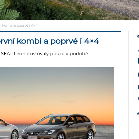
í kombi a poprvé i 4x4
rvní kombi a poprvé i 4×4
 SEAT Leon existovaly pouze v podobě