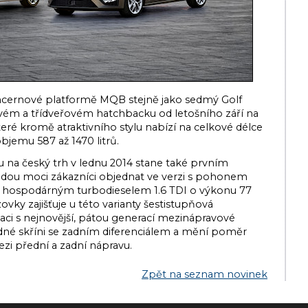
oncernové platformě MQB stejně jako sedmý Golf
ovém a třídveřovém hatchbacku od letošního září na
teré kromě atraktivního stylu nabízí na celkové délce
bjemu 587 až 1470 litrů.
na český trh v lednu 2014 stane také prvním
udou moci zákazníci objednat ve verzi s pohonem
i s hospodárným turbodieselem 1.6 TDI o výkonu 77
ovky zajišťuje u této varianty šestistupňová
i s nejnovější, pátou generací mezinápravové
jedné skříni se zadním diferenciálem a mění poměr
i přední a zadní nápravu.
Zpět na seznam novinek