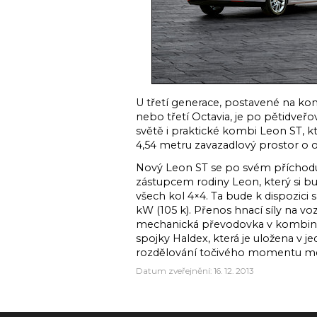
U třetí generace, postavené na k
nebo třetí Octavia, je po pětidveř
světě i praktické kombi Leon ST, k
4,54 metru zavazadlový prostor o o
Nový Leon ST se po svém příchodu 
zástupcem rodiny Leon, který si b
všech kol 4×4. Ta bude k dispozic
kW (105 k). Přenos hnací síly na voz
mechanická převodovka v kombinac
spojky Haldex, která je uložena v 
rozdělování točivého momentu mez
Datum zveřejnění: 16. 12. 2013