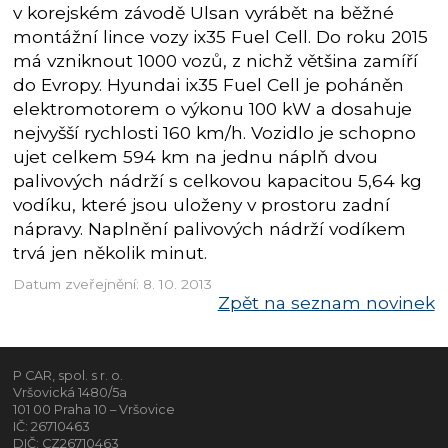
v korejském závodě Ulsan vyrábět na běžné
montážní lince vozy ix35 Fuel Cell. Do roku 2015
má vzniknout 1000 vozů, z nichž většina zamíří
do Evropy. Hyundai ix35 Fuel Cell je poháněn
elektromotorem o výkonu 100 kW a dosahuje
nejvyšší rychlosti 160 km/h. Vozidlo je schopno
ujet celkem 594 km na jednu náplň dvou
palivových nádrží s celkovou kapacitou 5,64 kg
vodíku, které jsou uloženy v prostoru zadní
nápravy. Naplnění palivových nádrží vodíkem
trvá jen několik minut.
Datum zveřejnění: 8. 10. 2013
Zpět na seznam novinek
P CAR, spol. s r. o.
Vršovická 1480/5a
101 00 Praha 10 – Vršovice
IČ: 26710463
DIČ: CZ26710463