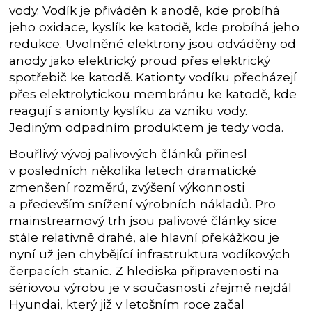
vody. Vodík je přiváděn k anodě, kde probíhá
jeho oxidace, kyslík ke katodě, kde probíhá jeho
redukce. Uvolněné elektrony jsou odváděny od
anody jako elektrický proud přes elektrický
spotřebič ke katodě. Kationty vodíku přecházejí
přes elektrolytickou membránu ke katodě, kde
reagují s anionty kyslíku za vzniku vody.
Jediným odpadním produktem je tedy voda.
Bouřlivý vývoj palivových článků přinesl
v posledních několika letech dramatické
zmenšení rozměrů, zvýšení výkonnosti
a především snížení výrobních nákladů. Pro
mainstreamový trh jsou palivové články sice
stále relativně drahé, ale hlavní překážkou je
nyní už jen chybějící infrastruktura vodíkových
čerpacích stanic. Z hlediska připravenosti na
sériovou výrobu je v současnosti zřejmě nejdál
Hyundai, který již v letošním roce začal