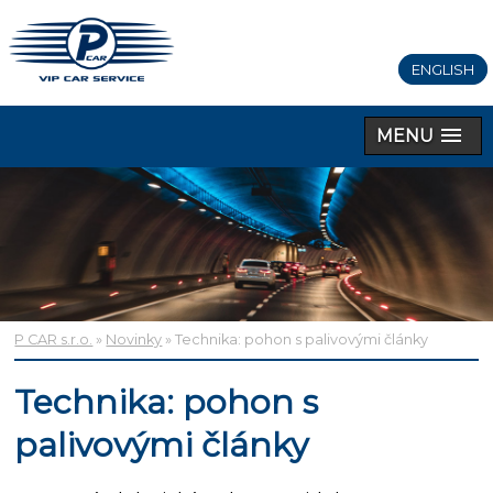
ENGLISH
MENU
P CAR s.r.o.
»
Novinky
» Technika: pohon s palivovými články
Technika: pohon s
palivovými články