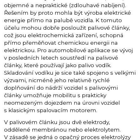
objemné a nepraktické (zdlouhavé nabíjení).
Řešením by proto mohla být výroba elektrické
energie přímo na palubě vozidla. K tomuto
účelu mohou dobře posloužit palivové články,
což jsou elektrochemická zařízení, schopná
přímo přeměňovat chemickou energii na
elektrickou. Pro automobilové aplikace se vývoj
v posledních letech soustředí na palivové
články, které používají jako palivo vodík.
Skladování vodíku je sice také spojeno s velkými
výzvami, nicméně jeho relativně rychlé
doplňování do nádrží vozidel s palivovými
články umožňuje mobilitu s prakticky
neomezeným dojezdem na úrovni vozidel
s klasickým spalovacím motorem.
V palivovém článku jsou dvě elektrody,
oddělené membránou nebo elektrolytem.
V zásadě se jedná o opačný proces elektrolýzy