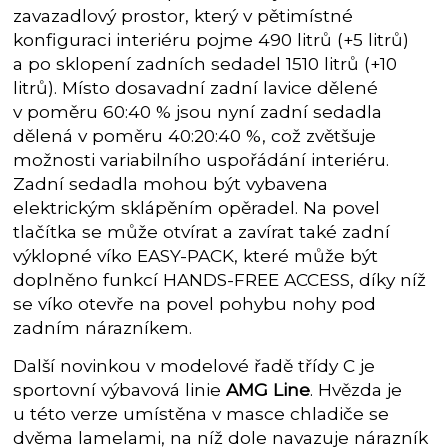
zavazadlový prostor, který v pětimístné
konfiguraci interiéru pojme 490 litrů (+5 litrů)
a po sklopení zadních sedadel 1510 litrů (+10
litrů). Místo dosavadní zadní lavice dělené
v poměru 60:40 % jsou nyní zadní sedadla
dělená v poměru 40:20:40 %, což zvětšuje
možnosti variabilního uspořádání interiéru.
Zadní sedadla mohou být vybavena
elektrickým sklápěním opěradel. Na povel
tlačítka se může otvírat a zavírat také zadní
výklopné víko EASY-PACK, které může být
doplněno funkcí HANDS-FREE ACCESS, díky níž
se víko otevře na povel pohybu nohy pod
zadním nárazníkem.
Další novinkou v modelové řadě třídy C je
sportovní výbavová linie
AMG Line
. Hvězda je
u této verze umístěna v masce chladiče se
dvěma lamelami, na níž dole navazuje nárazník