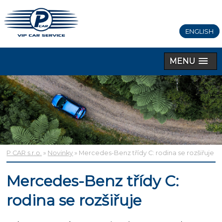
ENGLISH
MENU
P CAR s.r.o.
»
Novinky
» Mercedes-Benz třídy C: rodina se rozšiřuje
Mercedes-Benz třídy C:
rodina se rozšiřuje