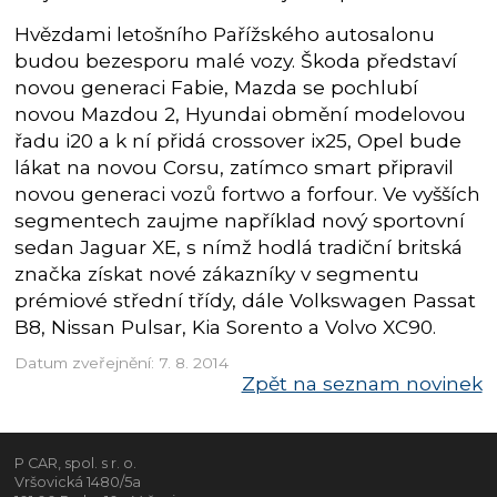
Hvězdami letošního Pařížského autosalonu
budou bezesporu malé vozy. Škoda představí
novou generaci Fabie, Mazda se pochlubí
novou Mazdou 2, Hyundai obmění modelovou
řadu i20 a k ní přidá crossover ix25, Opel bude
lákat na novou Corsu, zatímco smart připravil
novou generaci vozů fortwo a forfour. Ve vyšších
segmentech zaujme například nový sportovní
sedan Jaguar XE, s nímž hodlá tradiční britská
značka získat nové zákazníky v segmentu
prémiové střední třídy, dále Volkswagen Passat
B8, Nissan Pulsar, Kia Sorento a Volvo XC90.
Datum zveřejnění: 7. 8. 2014
Zpět na seznam novinek
P CAR, spol. s r. o.
Vršovická 1480/5a