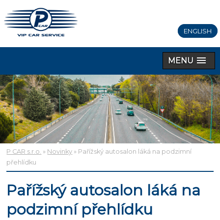
ENGLISH
MENU
P CAR s.r.o.
»
Novinky
» Pařížský autosalon láká na podzimní
přehlídku
Pařížský autosalon láká na
podzimní přehlídku