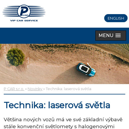
ENGLISH
MENU
P CAR s.r.o.
»
Novinky
» Technika: laserová světla
Technika: laserová světla
Většina nových vozů má ve své základní výbavě
stále konvenční světlomety s halogenovými