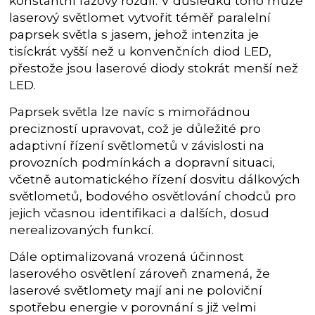
konstantní fázový rozdíl. V důsledku toho může
laserový světlomet vytvořit téměř paralelní
paprsek světla s jasem, jehož intenzita je
tisíckrát vyšší než u konvenčních diod LED,
přestože jsou laserové diody stokrát menší než
LED.
Paprsek světla lze navíc s mimořádnou
precizností upravovat, což je důležité pro
adaptivní řízení světlometů v závislosti na
provozních podmínkách a dopravní situaci,
včetně automatického řízení dosvitu dálkových
světlometů, bodového osvětlování chodců pro
jejich včasnou identifikaci a dalších, dosud
nerealizovaných funkcí.
Dále optimalizovaná vrozená účinnost
laserového osvětlení zároveň znamená, že
laserové světlomety mají ani ne poloviční
spotřebu energie v porovnání s již velmi