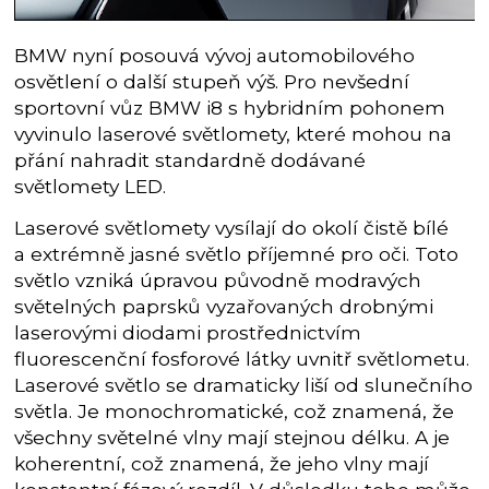
BMW nyní posouvá vývoj automobilového
osvětlení o další stupeň výš. Pro nevšední
sportovní vůz BMW i8 s hybridním pohonem
vyvinulo laserové světlomety, které mohou na
přání nahradit standardně dodávané
světlomety LED.
Laserové světlomety vysílají do okolí čistě bílé
a extrémně jasné světlo příjemné pro oči. Toto
světlo vzniká úpravou původně modravých
světelných paprsků vyzařovaných drobnými
laserovými diodami prostřednictvím
fluorescenční fosforové látky uvnitř světlometu.
Laserové světlo se dramaticky liší od slunečního
světla. Je monochromatické, což znamená, že
všechny světelné vlny mají stejnou délku. A je
koherentní, což znamená, že jeho vlny mají