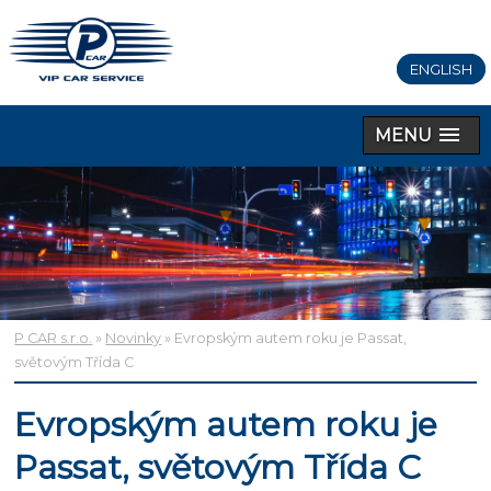
ENGLISH
MENU
P CAR s.r.o.
»
Novinky
» Evropským autem roku je Passat,
světovým Třída C
Evropským autem roku je
Passat, světovým Třída C