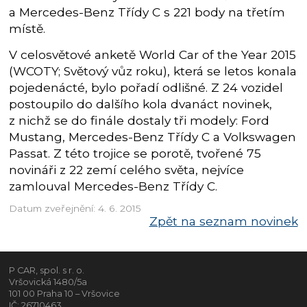
a Mercedes-Benz Třídy C s 221 body na třetím
místě.
V celosvětové anketě World Car of the Year 2015
(WCOTY; Světový vůz roku), která se letos konala
pojedenácté, bylo pořadí odlišné. Z 24 vozidel
postoupilo do dalšího kola dvanáct novinek,
z nichž se do finále dostaly tři modely: Ford
Mustang, Mercedes-Benz Třídy C a Volkswagen
Passat. Z této trojice se porotě, tvořené 75
novináři z 22 zemí celého světa, nejvíce
zamlouval Mercedes-Benz Třídy C.
Datum zveřejnění: 4. 6. 2015
Zpět na seznam novinek
P CAR, spol. s r. o.
Vršovická 1480/5a
101 00 Praha 10 – Vršovice
IČ: 26710463